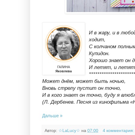
И в жару, и в любо
ходит,
С колчаном полным
Купидон.
Хорошо знает он д
И летят, и летят 
ГАЛИНА
Яковлева
*********************
Может днём, может быть ночью,
Вновь стрелу пустит он точно,
И в кого знает он точно, буду я влюб
(Л. Дербенев. Песня из кинофильма
«
Дальше »
Автор:
☆LaLucy☆
на
07:00
4 комментария