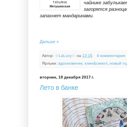
чайнике забулькае
ТАТЬЯНА
Метушевская
загорятся разноцв
запахнет мандаринами.
Дальше »
Автор:
☆LaLucy☆
на
13:15
4 комментария
Ярлыки:
вдохновение
,
клин&симпл
,
новый го
вторник, 19 декабря 2017 г.
Лето в банке