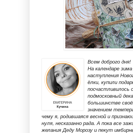
Всем доброго дня!
На календаре зима 
наступления Новог
ёлки, купили подар
посчастливилось 
подмосковный дека
большинстве своё
ЕКАТЕРИНА
Кучина
значением темпер
чему я, родившаяся весной и призна
нуля, несказанно рада. А пока все з
желания Деду Морозу и пекут имбирны