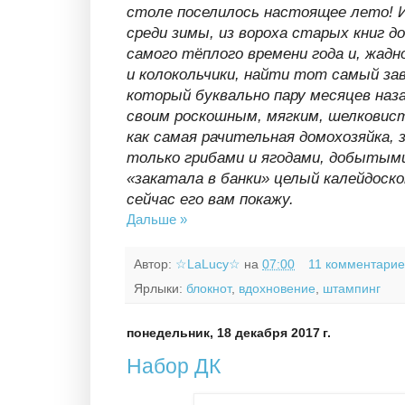
столе поселилось настоящее лето! И
среди зимы, из вороха старых книг д
самого тёплого времени года и, жадн
и колокольчики, найти тот самый за
который буквально пару месяцев наз
своим роскошным, мягким, шелковис
как самая рачительная домохозяйка, 
только грибами и ягодами, добытыми
«закатала в банки» целый калейдоско
сейчас его вам покажу.
Дальше »
Автор:
☆LaLucy☆
на
07:00
11 комментарие
Ярлыки:
блокнот
,
вдохновение
,
штампинг
понедельник, 18 декабря 2017 г.
Набор ДК