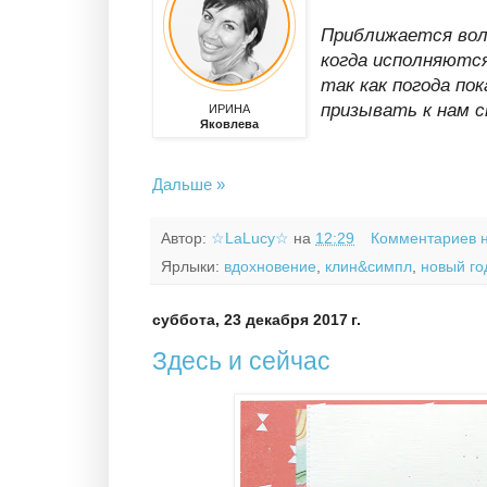
Приближается вол
когда исполняютс
так как погода пок
призывать к нам с
ИРИНА
Яковлева
Дальше »
Автор:
☆LaLucy☆
на
12:29
Комментариев 
Ярлыки:
вдохновение
,
клин&симпл
,
новый го
суббота, 23 декабря 2017 г.
Здесь и сейчас