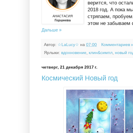
верится, что остал
2018 год. А пока м
стряпаем, пробуем
АНАСТАСИЯ
Горшнева
этом не забываем 
Дальше »
Автор:
☆LaLucy☆
на
07:00
Комментариев 
Ярлыки:
вдохновение
,
клин&симпл
,
новый го
четверг, 21 декабря 2017 г.
Космический Новый год