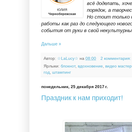
всё доделать, хоч
порядок, а творче
ЮЛИЯ
Чернобережская
Но стоит только 
работы как раз до следующего новог
события от руки в свой некультурны
Дальше »
Автор:
☆LaLucy☆
на
08:00
2 комментария
Ярлыки:
блокнот
,
вдохновение
,
видео мастер
год
,
штампинг
понедельник, 25 декабря 2017 г.
Праздник к нам приходит!