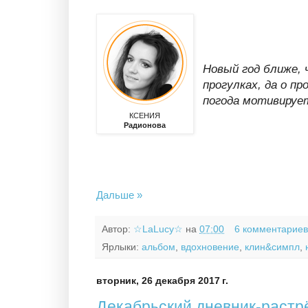
Новый год ближе, ч
прогулках, да о пр
погода мотивируе
КСЕНИЯ
Радионова
Дальше »
Автор:
☆LaLucy☆
на
07:00
6 комментарие
Ярлыки:
альбом
,
вдохновение
,
клин&симпл
,
вторник, 26 декабря 2017 г.
Декабрьский дневник-растр