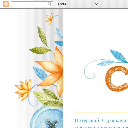
Питерский Скрапклуб 
советами и вдохновени