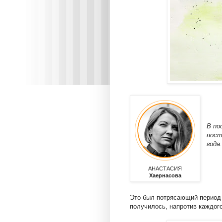
В по
пост
года
АНАСТАСИЯ
Хаернасова
Это был потрясающий период 
получилось, напротив каждого