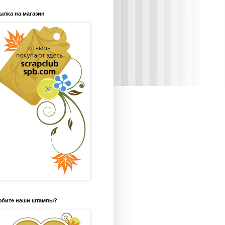
ылка на магазин
бите наши штампы?