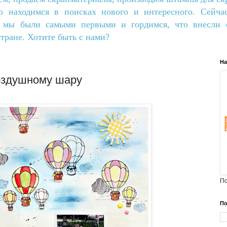
о находимся в поисках нового и интересного. Сейча
о мы были самыми первыми и гордимся, что внесли с
тране. Хотите быть с нами?
На
оздушному шару
По
По