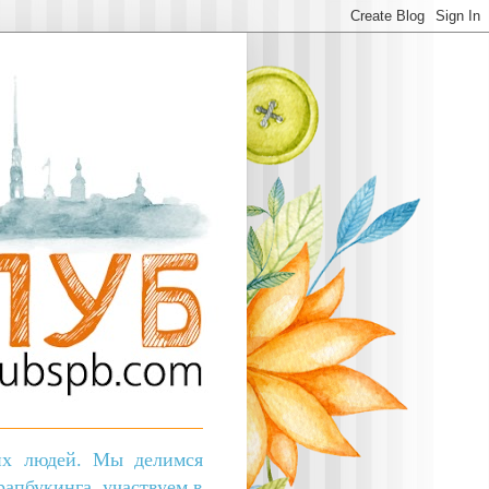
ких людей. Мы делимся
апбукинга, участвуем в