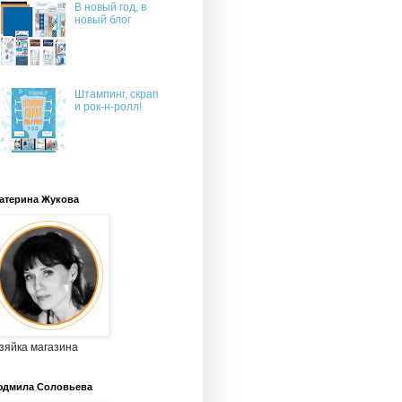
В новый год, в
новый блог
Штампинг, скрап
и рок-н-ролл!
атерина Жукова
зяйка магазина
дмила Соловьева