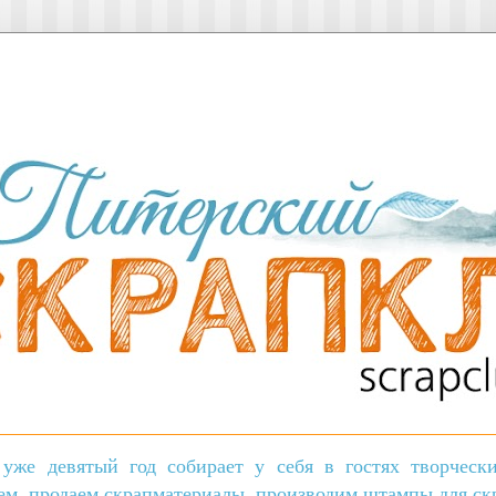
уже девятый год собирает у себя в гостях творчес
ем, продаем скрапматериалы, производим штампы для скр