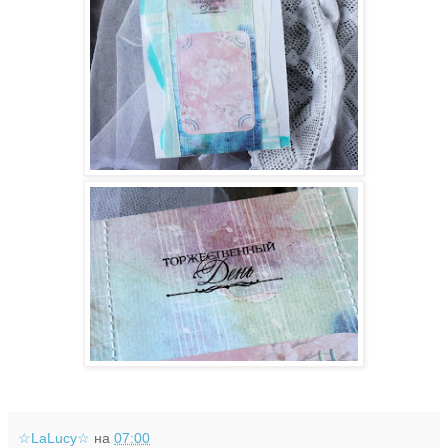
☆LaLucy☆
на
07:00