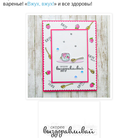
варенье! «
Вжух, вжух!
» и все здоровы!