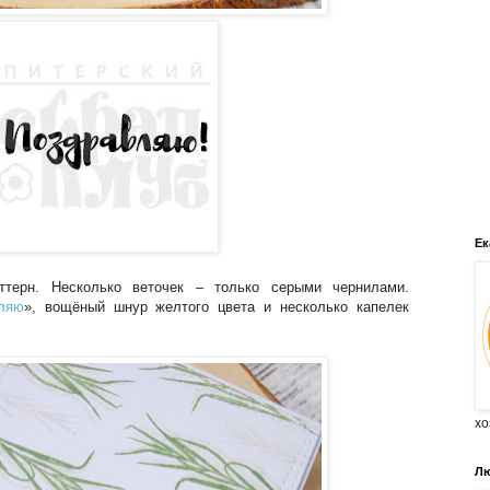
Ек
ттерн. Несколько веточек – только серыми чернилами.
ляю
», вощёный шнур желтого цвета и несколько капелек
хо
Лю