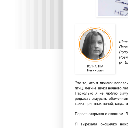
Шеле
Пере
Ропо
Ровн
(К. 
ЮЛИАННА
Негинская
Это то, что я люблю: всплес
птиц, лёгкие звуки ночного ле
Насколько я не люблю зиму
редкость хмурым, обиженным 
таких приятных ночей, когда
Первая открытка с окошком. Л
Я вырезала окошечко нож