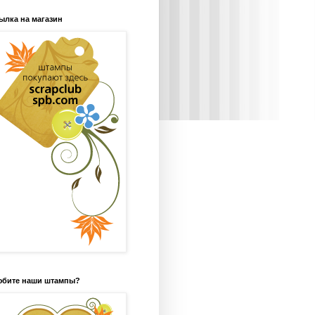
ылка на магазин
бите наши штампы?