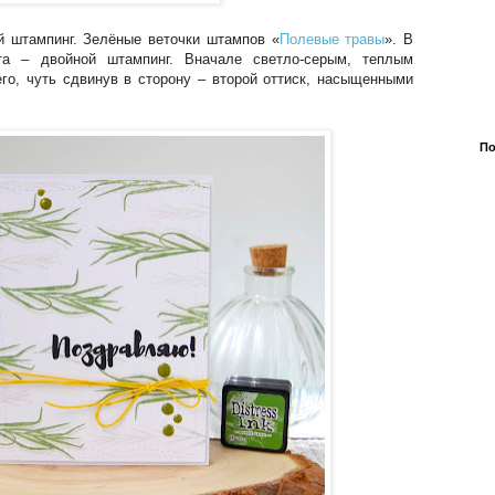
й штампинг. Зелёные веточки штампов «
Полевые травы
». В
нта – двойной штампинг. Вначале светло-серым, теплым
его, чуть сдвинув в сторону – второй оттиск, насыщенными
По