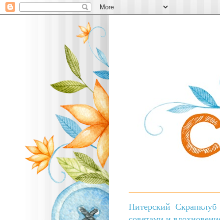
Питерский Скрапклуб 
советами и вдохновени