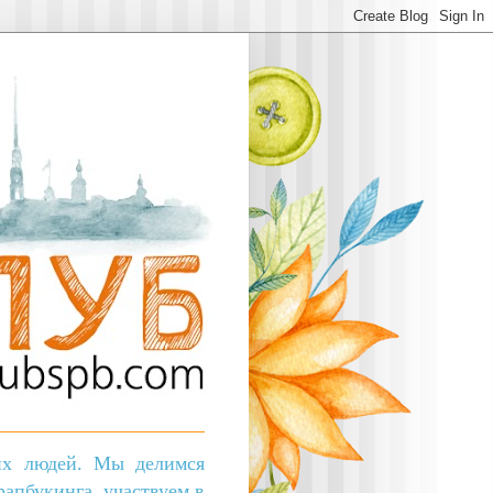
ких людей. Мы делимся
апбукинга, участвуем в