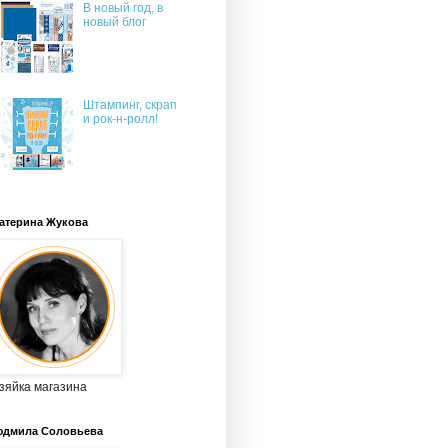
В новый год, в
новый блог
Штампинг, скрап
и рок-н-ролл!
атерина Жукова
зяйка магазина
дмила Соловьева