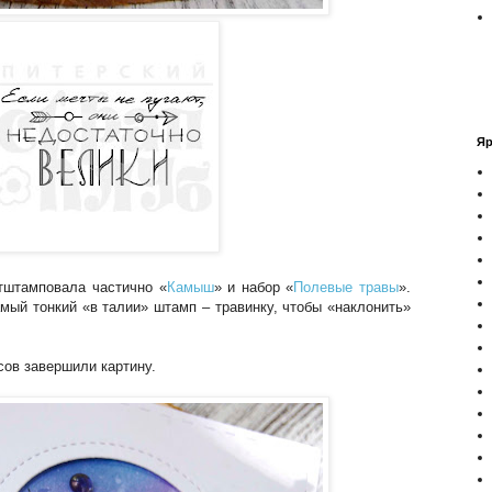
Яр
тштамповала частично «
Камыш
» и набор «
Полевые травы
».
амый тонкий «в талии» штамп – травинку, чтобы «наклонить»
сов завершили картину.