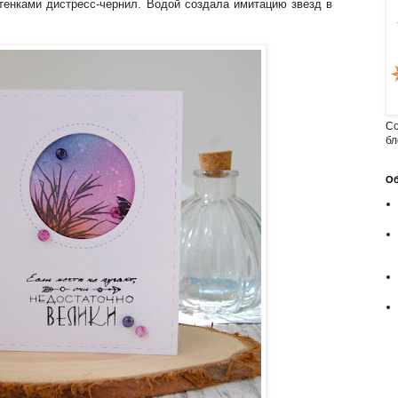
тенками дистресс-чернил. Водой создала имитацию звезд в
Cо
бл
Об