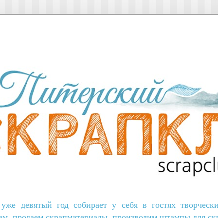
уже девятый год собирает у себя в гостях творчес
ем, продаем скрапматериалы, производим штампы для скр