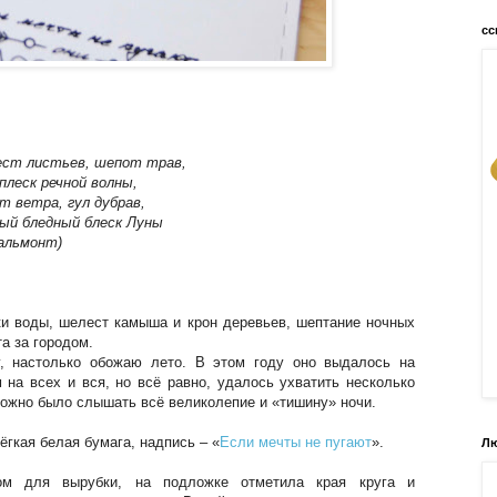
сс
ст листьев, шепот трав,
плеск речной волны,
т ветра, гул дубрав,
ый бледный блеск Луны
Бальмонт)
ки воды, шелест камыша и крон деревьев, шептание ночных
та за городом.
, настолько обожаю лето. В этом году оно выдалось на
на всех и вся, но всё равно, удалось ухватить несколько
 можно было слышать всё великолепие и «тишину» ночи.
ёгкая белая бумага, надпись – «
Если мечты не пугают
».
Лю
ом для вырубки, на подложке отметила края круга и