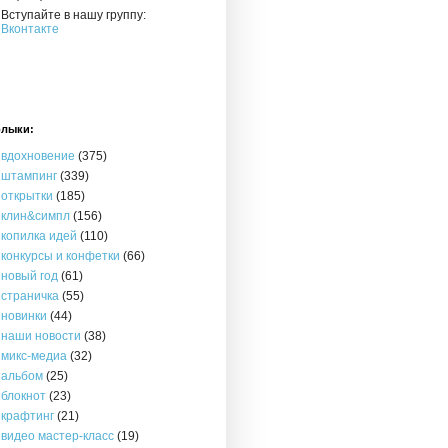
Вступайте в нашу группу:
Вконтакте
лыки:
вдохновение
(375)
штампинг
(339)
открытки
(185)
клин&симпл
(156)
копилка идей
(110)
конкурсы и конфетки
(66)
новый год
(61)
страничка
(55)
новинки
(44)
наши новости
(38)
микс-медиа
(32)
альбом
(25)
блокнот
(23)
крафтинг
(21)
видео мастер-класс
(19)