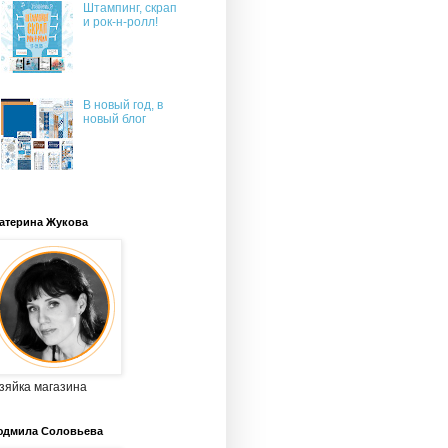
Штампинг, скрап
и рок-н-ролл!
В новый год, в
новый блог
атерина Жукова
зяйка магазина
дмила Соловьева