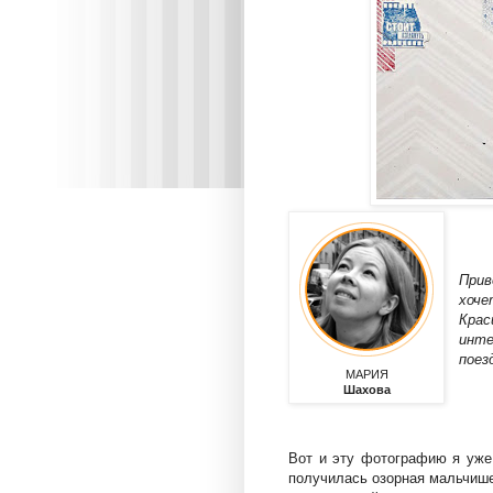
Прив
хоче
Крас
инте
поез
МАРИЯ
Шахова
Вот и эту фотографию я уже
получилась озорная мальчише