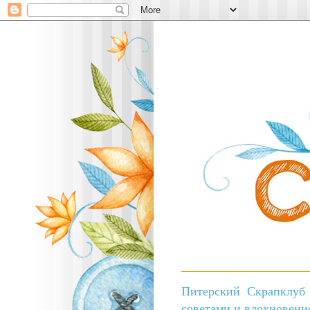
Питерский Скрапклуб 
советами и вдохновени