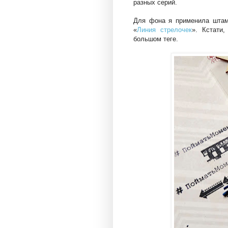
разных серий.
Для фона я применила штам
«
Линия стрелочек
». Кстати
большом теге.