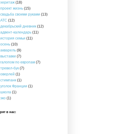
херитаж
(18)
проект жизнь
(15)
свадьба своими руками
(13)
АТС
(12)
декабрьский дневник
(12)
адвент-календарь
(11)
история семьи
(11)
осень
(10)
акварель
(9)
выставки
(7)
галопом по европам
(7)
тревел-бук
(7)
оверлей
(1)
стимпанк
(1)
уголок Франции
(1)
школа
(1)
эко
(1)
рят в нас: