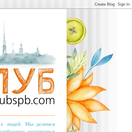
ких людей. Мы делимся
апбукинга, участвуем в