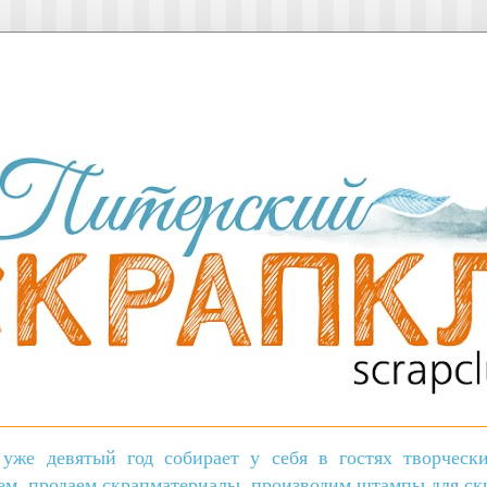
уже девятый год собирает у себя в гостях творчес
ем, продаем скрапматериалы, производим штампы для скр