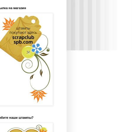
ылка на магазин
бите наши штампы?