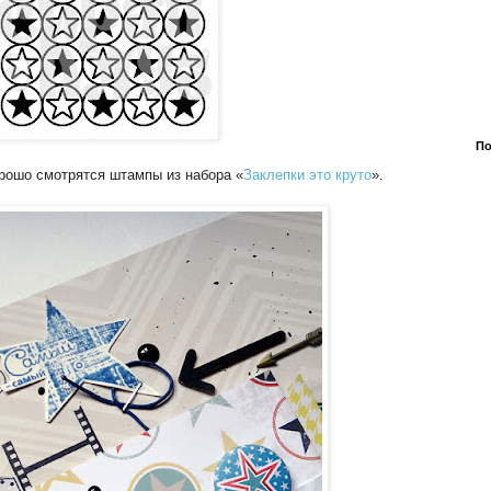
По
орошо смотрятся штампы из набора «
Заклепки это круто
».