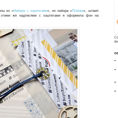
пы из «
Набора с хаштегами
», из набора «
Плёнка
», штамп
, этими же надписями с хаштегами я оформила фон на
Cо
бл
Об