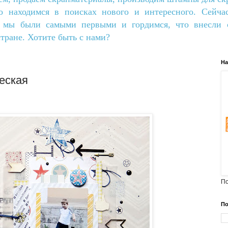
о находимся в поисках нового и интересного. Сейча
о мы были самыми первыми и гордимся, что внесли с
тране. Хотите быть с нами?
На
еская
По
По