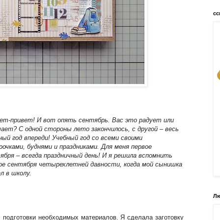
сс
ет-привет! И вот опять сентябрь. Вас это радует или
чает? С одной стороны лето закончилось, с другой
–
весь
ный год впереди! Учебный год со всеми своими
рочками, буднями и праздниками. Для меня первое
тября
–
всегда праздничный день! И я решила вспомнить
ое сентября четырехлетней давности, когда мой сынишка
л в школу.
Лю
 с подготовки необходимых материалов. Я сделала заготовку