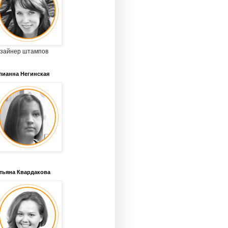
зайнер штампов
ианна Негинская
тьяна Квардакова