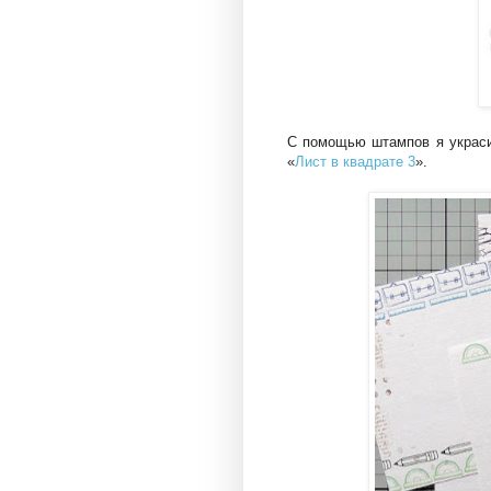
С помощью штампов я украси
«
Лист в квадрате 3
».