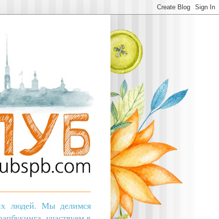
ких людей. Мы делимся
апбукинга, участвуем в