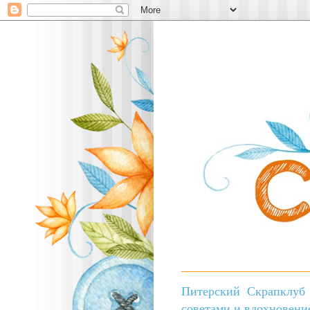
Питерский Скрапклуб 
советами и вдохновени