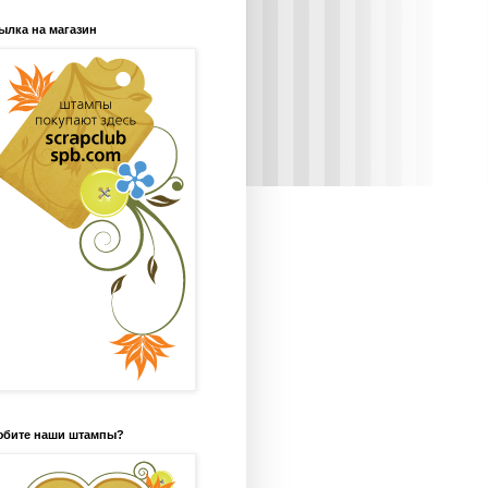
ылка на магазин
бите наши штампы?