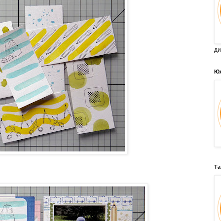
ди
Юл
Та