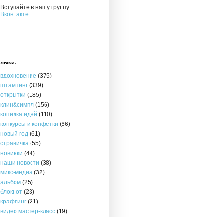
Вступайте в нашу группу:
Вконтакте
лыки:
вдохновение
(375)
штампинг
(339)
открытки
(185)
клин&симпл
(156)
копилка идей
(110)
конкурсы и конфетки
(66)
новый год
(61)
страничка
(55)
новинки
(44)
наши новости
(38)
микс-медиа
(32)
альбом
(25)
блокнот
(23)
крафтинг
(21)
видео мастер-класс
(19)