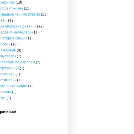
херитаж
(18)
проект жизнь
(15)
свадьба своими руками
(13)
АТС
(12)
декабрьский дневник
(12)
адвент-календарь
(11)
история семьи
(11)
осень
(10)
акварель
(9)
выставки
(7)
галопом по европам
(7)
тревел-бук
(7)
оверлей
(1)
стимпанк
(1)
уголок Франции
(1)
школа
(1)
эко
(1)
рят в нас: