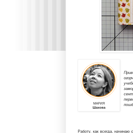
Прив
огор
учеб
замо
сен
перв
МАРИЯ
пошё
Шахова
Работу, как всегда, начинаю